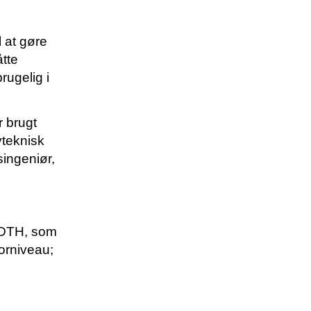
 at gøre
tte
rugelig i
r brugt
yteknisk
singeniør,
 DTH, som
lorniveau;