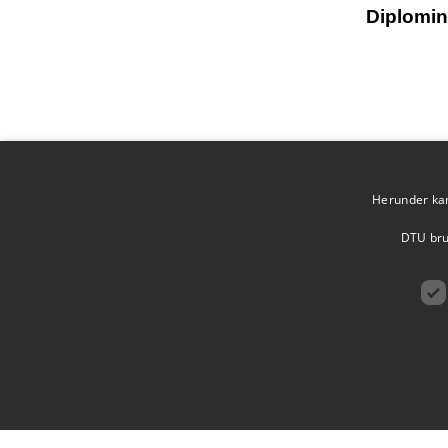
Diplomin
Opdateret af
R
Herunder kan 
DTU brug