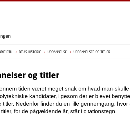
ingen
ORIE DTU
DTU'S HISTORIE
UDDANNELSE
UDDANNELSER OG TITLER
elser og titler
gennem tiden været meget snak om hvad-man-skulle
olytekniske kandidater, ligesom der er blevet benytte
ge titler. Nedenfor finder du en lille gennemgang, hvor
itler, for de pågældende år, står i citationstegn.