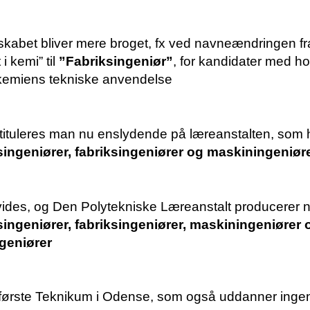
dskabet bliver mere broget, fx ved navneændringen fr
i kemi” til
”Fabriksingeniør”
, for kandidater med h
 kemiens tekniske anvendelse
r tituleres man nu enslydende på læreanstalten, som 
ingeniører, fabriksingeniører og maskiningeniøre
vides, og Den Polytekniske Læreanstalt producerer 
ingeniører, fabriksingeniører, maskiningeniører 
ngeniører
første Teknikum i Odense, som også uddanner ingen