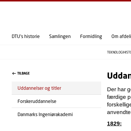
DTU's historie
Samlingen
Formidling
Om afdel
TEKNOLOGIHIST
Uddann
TILBAGE
Uddannelser og titler
Der har 
færdige p
Forskeruddannelse
forskelli
anvendte t
Danmarks Ingeniørakademi
1829: