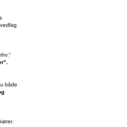
a
ovedfag
hhv.”
r”.
nu både
og
iører.