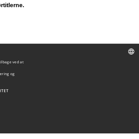
titlerne.
tilbage ved at
DANISH
mering og
DANISH
ENGLISH
ITET