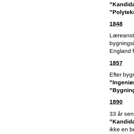
”Kandida
”Polytek
1848
Læreanst
bygningsi
England f
1857
Efter byg
”Ingeniø
”Bygning
1890
33 år se
”Kandida
ikke en be