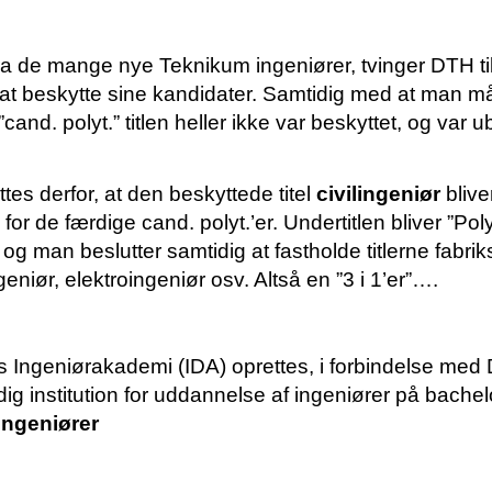
ra de mange nye Teknikum ingeniører, tvinger DTH til
 at beskytte sine kandidater. Samtidig med at man må
cand. polyt.” titlen heller ikke var beskyttet, og var ub
ttes derfor, at den beskyttede titel
civilingeniør
blive
 for de færdige cand. polyt.’er. Undertitlen bliver ”Pol
 og man beslutter samtidig at fastholde titlerne fabrik
eniør, elektroingeniør osv. Altså en ”3 i 1’er”….
 Ingeniørakademi (IDA) oprettes, i forbindelse med
ig institution for uddannelse af ingeniører på bache
ngeniører