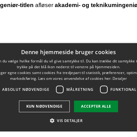
geniør-titlen
afløser
akademi- og teknikumingeniør
osa Nan Leunbach
den 30. november 2023
Denne hjemmeside bruger cookies
du vælge hvilke formål du vil give samtykke til. Du kan trække dit samtykke 
trykke på det blå ikon nederst til venstre på hjemmesiden.
er egne cookies samt cookies fra tredjepart til statistik, præferencer, opti
markedsføring. Læs om vores anvendelse af cookies her:
Detaljer
ABSOLUT NØDVENDIGE
MÅLRETNING
FUNKTIONAL
KUN NØDVENDIGE
ACCEPTER ALLE
VIS DETALJER