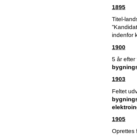
1895
Titel-lan
”Kandidat 
indenfor
1900
5 år efte
bygnings
1903
Feltet ud
bygnings
elektroi
1905
Oprettes 