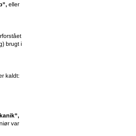
b”,
eller
rforstået
) brugt i
r kaldt:
kanik”,
niør var