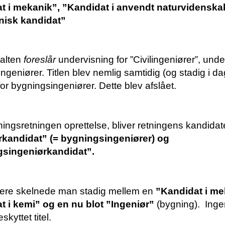
t i mekanik”, ”Kandidat i anvendt naturvidenska
nisk kandidat”
alten
foreslår
undervisning for
”Civilingeniører”, unde
ngeniører. Titlen blev nemlig samtidig (og stadig i dag
or bygningsingeniører. Dette blev afslået.
ningsretningen oprettelse, bliver retningens kandidate
rkandidat” (= bygningsingeniører) og
singeniørkandidat”.
nere skelnede man stadig mellem en
”Kandidat i me
t i kemi” og en nu blot ”Ingeniør”
(bygning).
Inge
skyttet titel.