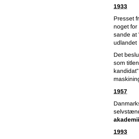
1933
Presset f
noget for
sande at ”
udlandet
Det beslu
som titlen
kandidat”
maskining
1957
Danmarks
selvstænd
akademii
1993