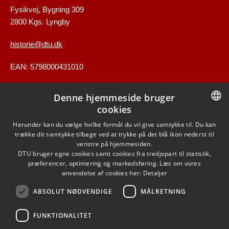
Fysikvej, Bygning 309
2800 Kgs. Lyngby
historie@dtu.dk
EAN: 5798000431010
Denne hjemmeside bruger
GENVEJE
cookies
DANISH
Herunder kan du vælge hvilke formål du vil give samtykke til. Du kan
Kontakt
trække dit samtykke tilbage ved at trykke på det blå ikon nederst til
DANISH
venstre på hjemmesiden.
Find vej
DTU bruger egne cookies samt cookies fra tredjepart til statistik,
ENGLISH
præferencer, optimering og markedsføring. Læs om vores
anvendelse af cookies her:
Detaljer
ABSOLUT NØDVENDIGE
MÅLRETNING
FUNKTIONALITET