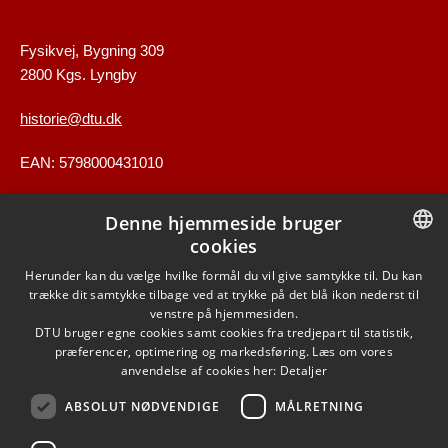
Fysikvej, Bygning 309
2800 Kgs. Lyngby
historie@dtu.dk
EAN: 5798000431010
Denne hjemmeside bruger
GENVEJE
cookies
DANISH
Herunder kan du vælge hvilke formål du vil give samtykke til. Du kan
Kontakt
trække dit samtykke tilbage ved at trykke på det blå ikon nederst til
DANISH
venstre på hjemmesiden.
Find vej
DTU bruger egne cookies samt cookies fra tredjepart til statistik,
ENGLISH
præferencer, optimering og markedsføring. Læs om vores
anvendelse af cookies her:
Detaljer
ABSOLUT NØDVENDIGE
MÅLRETNING