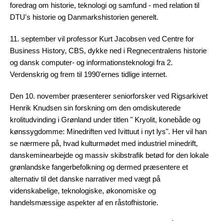
foredrag om historie, teknologi og samfund - med relation til
DTU's historie og Danmarkshistorien generelt.
11. september vil professor Kurt Jacobsen ved Centre for
Business History, CBS, dykke ned i Regnecentralens historie
og dansk computer- og informationsteknologi fra 2.
Verdenskrig og frem til 1990'ernes tidlige internet.
Den 10. november præsenterer seniorforsker ved Rigsarkivet
Henrik Knudsen sin forskning om den omdiskuterede
krolitudvinding i Grønland under titlen " Kryolit, konebåde og
kønssygdomme: Minedriften ved Ivittuut i nyt lys". Her vil han
se nærmere på, hvad kulturmødet med industriel minedrift,
danskeminearbejde og massiv skibstrafik betød for den lokale
grønlandske fangerbefolkning og dermed præsentere et
alternativ til det danske narrativer med vægt på
videnskabelige, teknologiske, økonomiske og
handelsmæssige aspekter af en råstofhistorie.