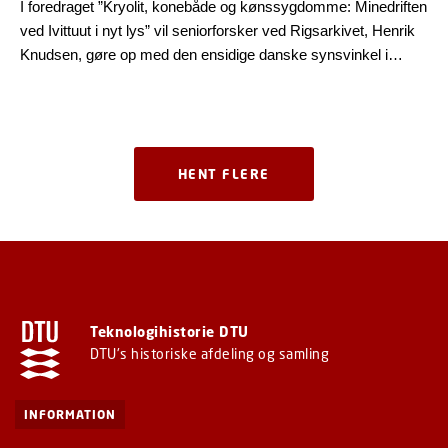
I foredraget ”Kryolit, konebåde og kønssygdomme: Minedriften
ved Ivittuut i nyt lys” vil seniorforsker ved Rigsarkivet, Henrik
Knudsen, gøre op med den ensidige danske synsvinkel i
historierne om kryolitbrydning
HENT FLERE
Teknologihistorie DTU
DTU's historiske afdeling og samling
INFORMATION