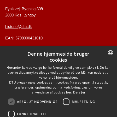
Fysikvej, Bygning 309
2800 Kgs. Lyngby
historie@dtu.dk
EAN: 5798000431010
Denne hjemmeside bruger
GENVEJE
cookies
DANISH
Herunder kan du vælge hvilke formål du vil give samtykke til. Du kan
Kontakt
trække dit samtykke tilbage ved at trykke på det blå ikon nederst til
DANISH
venstre på hjemmesiden.
Find vej
DTU bruger egne cookies samt cookies fra tredjepart til statistik,
ENGLISH
præferencer, optimering og markedsføring. Læs om vores
anvendelse af cookies her:
Detaljer
ABSOLUT NØDVENDIGE
MÅLRETNING
FUNKTIONALITET