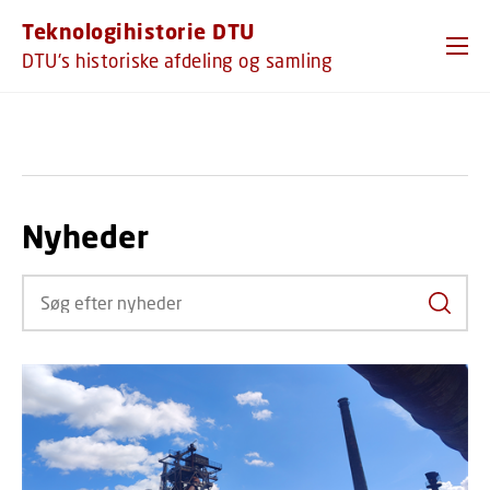
GÅ TIL PRIMÆRT INDHOLD (TRYK ENTER).
Teknologihistorie DTU
DTU's historiske afdeling og samling
Nyheder
Søg ef