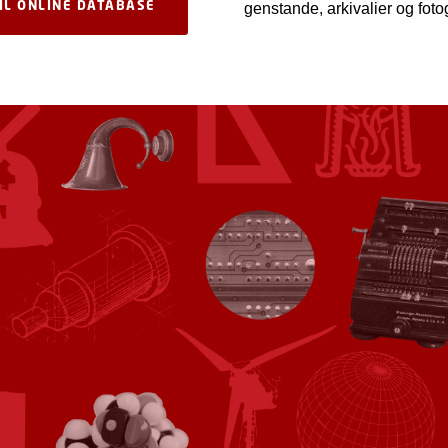
TIL ONLINE DATABASE
genstande, arkivalier og foto