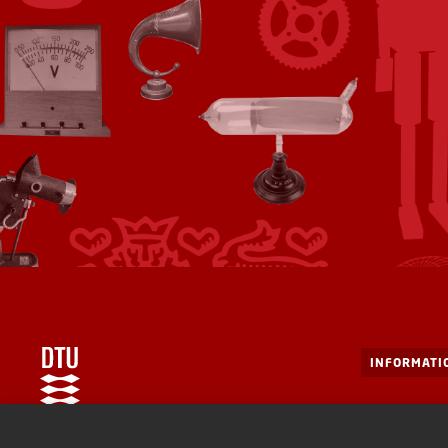
INFORMATI
Fysikvej, B
Teknologihistorie DTU