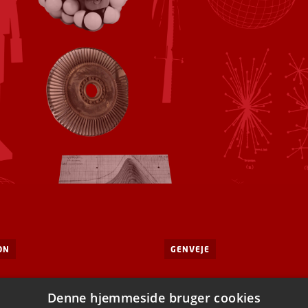
ON
GENVEJE
Kontakt
ygning 309
Denne hjemmeside bruger cookies