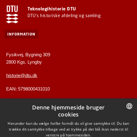
Teknologihistorie DTU
DTU's historiske afdeling og samling
INFORMATION
Fysikvej, Bygning 309
2800 Kgs. Lyngby
historie@dtu.dk
EAN: 5798000431010
Denne hjemmeside bruger
GENVEJE
cookies
DANISH
Herunder kan du vælge hvilke formål du vil give samtykke til. Du kan
Kontakt
trække dit samtykke tilbage ved at trykke på det blå ikon nederst til
DANISH
venstre på hjemmesiden.