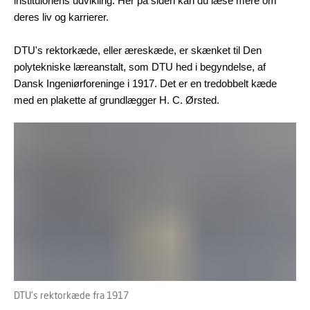
instituionens udvikling. Her på siden kan du læse mere om
deres liv og karrierer.
DTU's rektorkæde, eller æreskæde, er skænket til Den
polytekniske læreanstalt, som DTU hed i begyndelse, af
Dansk Ingeniørforeninge i 1917. Det er en tredobbelt kæde
med en plakette af grundlægger H. C. Ørsted.
DTU's rektorkæde fra 1917