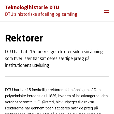
GÅ TIL PRIMÆRT INDHOLD (TRYK ENTER).
Teknologihistorie DTU
DTU's historiske afdeling og samling
Rektorer
DTU har haft 15 forskellige rektorer siden sin åbning,
som hver især har sat deres særlige præg på
institutionens udvikling
DTU har har 15 forskellige rektorer siden åbningen af Den
polytekniske læreanstalt i 1829, hvor én af initiativtagerne, den
verdensberømte H.C. Ørsted, blev udpeget til direktør.
Rektorerne har gennem tiden sat deres særlige præg på