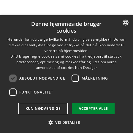
Opdateret af Annette Buhl Sørensen den 20. januar 2021
Denne hjemmeside bruger
cookies
DANISH
Herunder kan du vælge hvilke formål du vil give samtykke til. Du kan
trække dit samtykke tilbage ved at trykke på det blå ikon nederst til
DANISH
venstre på hjemmesiden.
DTU bruger egne cookies samt cookies fra tredjepart til statistik,
ENGLISH
præferencer, optimering og markedsføring. Læs om vores
anvendelse af cookies her:
Detaljer
ABSOLUT NØDVENDIGE
MÅLRETNING
FUNKTIONALITET
KUN NØDVENDIGE
ACCEPTER ALLE
VIS DETALJER