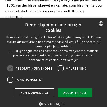
i 1890, var der blevet skrevet en
kantate
, som blev fremført og
sunget af studentersangforeningen og indtil flere kgl.
skuespillere.
Denne hjemmeside bruger
Opdateret af Annette Buhl Sørensen den 14. juni 2016
cookies
DANISH
Herunder kan du vælge hvilke formål du vil give samtykke til. Du kan
trække dit samtykke tilbage ved at trykke på det blå ikon nederst til
DANISH
venstre på hjemmesiden.
DTU bruger egne cookies samt cookies fra tredjepart til statistik,
ENGLISH
præferencer, optimering og markedsføring. Læs om vores
anvendelse af cookies her:
Detaljer
ABSOLUT NØDVENDIGE
MÅLRETNING
FUNKTIONALITET
KUN NØDVENDIGE
ACCEPTER ALLE
VIS DETALJER