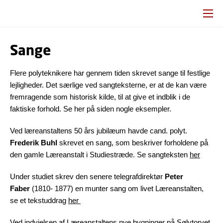
Sange
Flere polyteknikere har gennem tiden skrevet sange til festlige
lejligheder. Det særlige ved sangteksterne, er at de kan være
fremragende som historisk kilde, til at give et indblik i de
faktiske forhold. Se her på siden nogle eksempler.
Ved læreanstaltens 50 års jubilæum havde cand. polyt.
Frederik Buhl
skrevet en sang, som beskriver forholdene på
den gamle Læreanstalt i Studiestræde. Se sangteksten
her
Under studiet skrev den senere telegrafdirektør
Peter
Faber
(1810- 1877) en munter sang om livet Læreanstalten,
se et tekstuddrag
her
Ved indvielsen af Læreanstaltens nye bygninger på Sølvtorvet