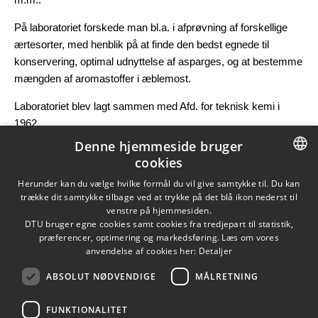
På laboratoriet forskede man bl.a. i afprøvning af forskellige
ærtesorter, med henblik på at finde den bedst egnede til
konservering, optimal udnyttelse af asparges, og at bestemme
mængden af aromastoffer i æblemost.
Laboratoriet blev lagt sammen med Afd. for teknisk kemi i
1962.
Denne hjemmeside bruger
Opdateret af Annette Buhl Sørensen den 22. juni 2023
cookies
DANISH
Herunder kan du vælge hvilke formål du vil give samtykke til. Du kan
trække dit samtykke tilbage ved at trykke på det blå ikon nederst til
DANISH
venstre på hjemmesiden.
DTU bruger egne cookies samt cookies fra tredjepart til statistik,
ENGLISH
præferencer, optimering og markedsføring. Læs om vores
anvendelse af cookies her:
Detaljer
ABSOLUT NØDVENDIGE
MÅLRETNING
FUNKTIONALITET