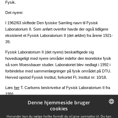
Fysik.
Det nyere:
I 1962/63 skiftede Den fysiske Samling navn til Fysisk
Laboratorium II. Som anført ovenfor havde der også tidligere
eksisteret et Fysisk Laboratorium II (det ældre) fra årene 1921-
39.
Fysisk Laboratorium II (det nyere) beskæftigede sig
hovedsageligt med nyere områder indefor den teoretiske fysik
så som Moessbauer studier. Laboratoriet blev nedlagt i 1992 i
forbindelse med sammenlægninger på fysik området på DTU.
Herved opstod Fysisk Institut, forkortet FI, Institut nr: 10/18.
Læs
her
T. Carlsens beskrivelse af Fysisk Laboratorium II fra
1991
Denne hjemmeside bruger
Opdateret af
Annette Buhl Sørensen
cookies
den 20. juli 2023
DANISH
Herunder kan du vælge hvilke formål du vil give samtykke til. Du kan