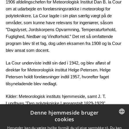
1906 afdelingschefen for Meteorologisk Institut Dan B. la Cour
om at udarbejde en forelæsningsrække i meteorologi for
polyteknikere. La Cour lagde i sin plan særlig vægt på de
områder, som kunne have relevans for ingeniører, såsom
”Dagslyset, Jordskorpens Opvarmning, Temperaturforhold,
Fugtighed, Nedbør og Vindforhold.” Det ret så omfattende
program blev til et fag, dog uden eksamen fra 1908 og la Cour
blev ansat som docent.
La Cour underviste indtil sin død i 1942, og blev afløst af
direktør for Meteorologisk institut Helge Petersen. Helge
Petersen holdt forelæsninger indtil 1957, hvorefter faget
tilsyneladende blev nedlagt.
Kilder: Meteorologisk instituts hjemmeside, samt J. T.
Lundbyes "Den polytekniske Læreanstalt 1829-1929"
Denne hjemmeside bruger
Opdateret af Annette Buhl Sørensen den 22. juni 2023
cookies
DANISH
Herunder kan du vælge hvilke formål du vil give samtykke til. Du kan